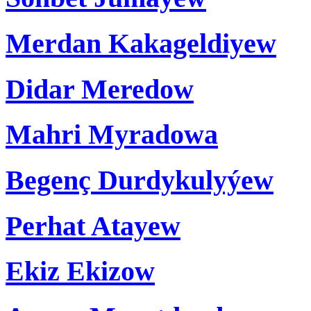
Merdan Kakageldiyew
Didar Meredow
Mahri Myradowa
Begenç Durdykulyýew
Perhat Atayew
Ekiz Ekizow