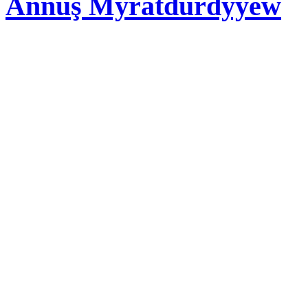
Annuş Myratdurdyyew