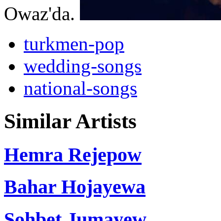
Owaz'da.
turkmen-pop
wedding-songs
national-songs
Similar Artists
Hemra Rejepow
Bahar Hojayewa
Sohbet Jumayew